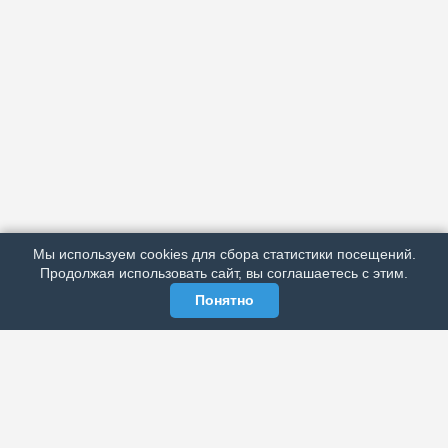
АРХИВ
ПОДРОБНО ОБ ИЗДАНИИ
РЕКЛАМА У НАС
Мы используем cookies для сбора статистики посещений.
МЫ В СОЦСЕТЯХ
Продолжая использовать сайт, вы соглашаетесь с этим.
Понятно