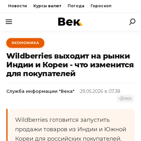
Новости
Курсы валют
Погода
Гороскоп
ПОЛИТИКА
ЭКОНОМИКА
ЭКОНОМИКА
Wildberries выходит на рынки
ОБЩЕСТВО
Индии и Кореи - что изменится
для покупателей
СПОРТ
КУЛЬТУРА
Служба информации "Века"
29.05.2026 в 07:38
НОВОСТИ
965
Wildberries готовится запустить
продажи товаров из Индии и Южной
Кореи для российских покупателей.