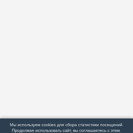
АРХИВ
ПОДРОБНО ОБ ИЗДАНИИ
РЕКЛАМА У НАС
Мы используем cookies для сбора статистики посещений.
МЫ В СОЦСЕТЯХ
Продолжая использовать сайт, вы соглашаетесь с этим.