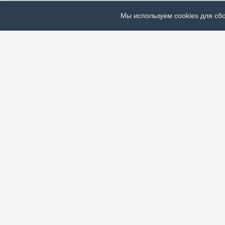
Мы используем cookies для сбо
ЭЛЕКТРОННАЯ ГАЗЕТА «ВЕК»
Актуальная информация обо всех значимых событи
экономической, общественной и спортивной жизни
зарубежья.
МЫ В СОЦСЕТЯХ