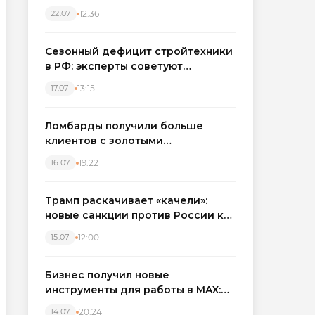
каркасные дома в Северо-
12:36
22.07
Западном регионе
Сезонный дефицит стройтехники
в РФ: эксперты советуют
бронировать экскаваторы и
13:15
17.07
краны
Ломбарды получили больше
клиентов с золотыми
украшениями: рынок займов
19:22
16.07
вырос на фоне подорожания
металла
Трамп раскачивает «качели»:
новые санкции против России как
элемент большой игры
12:00
15.07
Бизнес получил новые
инструменты для работы в MAX:
компании подключают CRM и
20:24
14.07