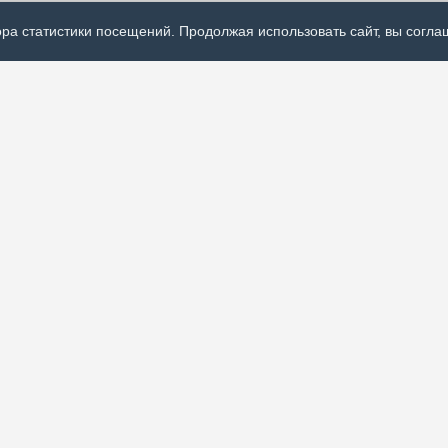
ра статистики посещений. Продолжая использовать сайт, вы соглаш
Р
ях политической,
А
 России и
О