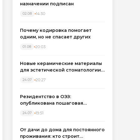
назначении подписан
14:30
02.08
Почему кодировка помогает
одним, но не спасает других
20:03
01.08
Новые керамические материалы
для эстетической стоматологии
становятся точнее
20:27
24.07
Резидентство в ОЭЗ:
опубликована пошаговая
инструкция и полный перечень
19:51
24.07
налоговых льгот для инвесторов
От дачи до дома для постоянного
проживания: кто строит