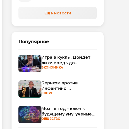
автоматизируют обработку
обращений
Ещё новости
Популярное
Игра в куклы. Дойдет
ли очередь до
Миллера?
ЭКОНОМИКА
Бернхэм против
Инфантино:
политический кризис в
СПОРТ
ФИФА набирает
обороты
Мозг в год - ключ к
будущему уму: ученые
научились
ОБЩЕСТВО
прогнозировать