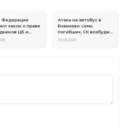
т Федерации
Атака на автобус в
ил закон о праве
Енакиево: семь
дников ЦБ и
погибших, СК возбудил
каса сбивать
дело о теракте
026
03.06.2026
илотники