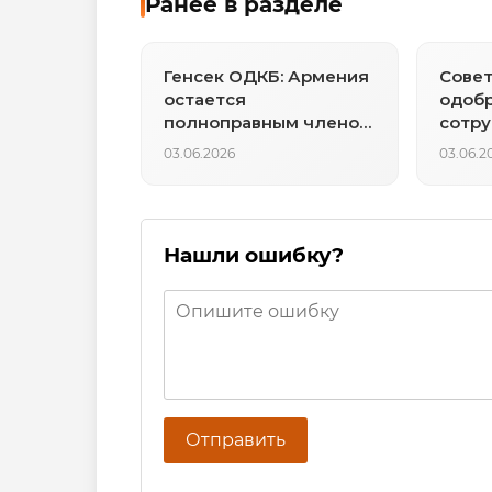
Ранее в разделе
Генсек ОДКБ: Армения
Сове
остается
одобр
полноправным членом
сотру
организации, вопрос
Росин
03.06.2026
03.06.2
выхода не обсуждался
бесп
Нашли ошибку?
Отправить