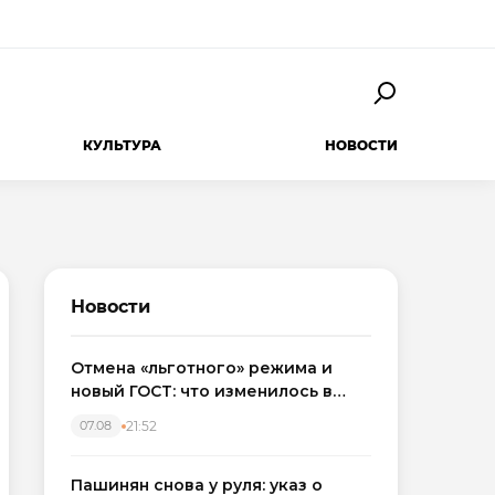
КУЛЬТУРА
НОВОСТИ
Новости
Отмена «льготного» режима и
новый ГОСТ: что изменилось в
приемке новостроек в 2026 году
21:52
07.08
Пашинян снова у руля: указ о