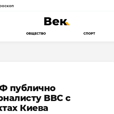
роскоп
ОБЩЕСТВО
СПОРТ
ЭФ публично
рналисту BBC с
ктах Киева