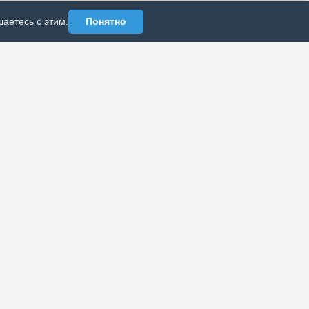
аетесь с этим.
Понятно
АЗДЕЛЫ
ИНФОРМАЦИЯ
Политика
рхив публикаций
конфиденциальности
б издании
Реклама у нас