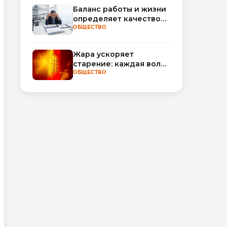
интеллект по МРТ
Баланс работы и жизни
определяет качество
сна
ОБЩЕСТВО
Жара ускоряет
старение: каждая волна
тепла добавляет
ОБЩЕСТВО
полгода
биологического
возраста