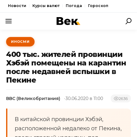
Новости
Курсы валют
Погода
Гороскоп
ПОЛИТИКА
ИНОСМИ
ЭКОНОМИКА
400 тыс. жителей провинции
ОБЩЕСТВО
Хэбэй помещены на карантин
после недавней вспышки в
СПОРТ
Пекине
КУЛЬТУРА
НОВОСТИ
BBC (Великобритания)
30.06.2020 в 11:00
2636
В китайской провинции Хэбэй,
расположенной недалеко от Пекина,