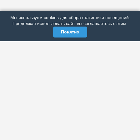
РЕКЛАМА У НАС
Мы используем cookies для сбора статистики посещений.
МЫ В СОЦСЕТЯХ
Продолжая использовать сайт, вы соглашаетесь с этим.
Понятно
ЭЛЕКТРОННАЯ ГАЗЕТА «ВЕК»
Актуальная информация обо всех значимых событиях
политической, экономической, общественной и
спортивной жизни России и зарубежья.
МЫ В СОЦСЕТЯХ