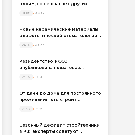
одним, но не спасает других
20:03
01.08
Новые керамические материалы
для эстетической стоматологии
становятся точнее
20:27
24.07
Резидентство в ОЭЗ:
опубликована пошаговая
инструкция и полный перечень
19:51
24.07
налоговых льгот для инвесторов
От дачи до дома для постоянного
проживания: кто строит
каркасные дома в Северо-
12:36
22.07
Западном регионе
Сезонный дефицит стройтехники
в РФ: эксперты советуют