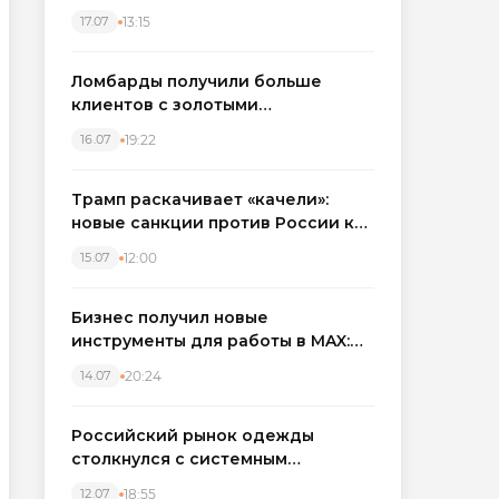
бронировать экскаваторы и
13:15
17.07
краны
Ломбарды получили больше
клиентов с золотыми
украшениями: рынок займов
19:22
16.07
вырос на фоне подорожания
металла
Трамп раскачивает «качели»:
новые санкции против России как
элемент большой игры
12:00
15.07
Бизнес получил новые
инструменты для работы в MAX:
компании подключают CRM и
20:24
14.07
автоматизируют обработку
обращений
Российский рынок одежды
столкнулся с системным
кризисом
18:55
12.07