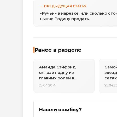
← ПРЕДЫДУЩАЯ СТАТЬЯ
«Ручьи» в нарезке, или сколько сто
нынче Родину продать
Ранее в разделе
Аманда Сэйфрид
Само
сыграет одну из
звезд
главных ролей в
сетях
экранизации «Питера
25.04.2014
25.04.2
Пэна»
Нашли ошибку?