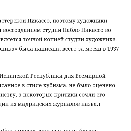
астерской Пикассо, поэтому художники
 воссозданием студии Пабло Пикассо во
вляется точной копией студии художника.
ника» была написана всего за месяц в 1937
 Испанской Республики для Всемирной
исанное в стиле кубизма, не было оценено
нству, а некоторые критики сочли его
один из мадридских журналов назвал
мбардировка города страны басков –