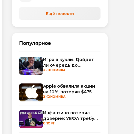
Ещё новости
Популярное
Игра в куклы. Дойдет
ли очередь до
Миллера?
ЭКОНОМИКА
Apple обвалила акции
на 10%, потеряв $475
млрд капитализации
ЭКОНОМИКА
Инфантино потерял
доверие: УЕФА требует
смены руководства
СПОРТ
ФИФА