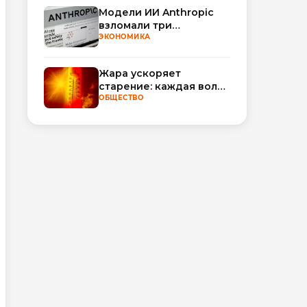
Модели ИИ Anthropic
взломали три
организации во время
ЭКОНОМИКА
тестирования
Жара ускоряет
старение: каждая волна
тепла добавляет
ОБЩЕСТВО
полгода
биологического
возраста