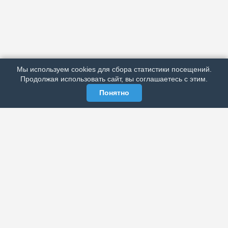
АРХИВ
ПОДРОБНО ОБ ИЗДАНИИ
РЕКЛАМА У НАС
Мы используем cookies для сбора статистики посещений.
МЫ В СОЦСЕТЯХ
Продолжая использовать сайт, вы соглашаетесь с этим.
Понятно
ЭЛЕКТРОННАЯ ГАЗЕТА «ВЕК»
Актуальная информация обо всех значимых событиях
политической, экономической, общественной и
спортивной жизни России и зарубежья.
МЫ В СОЦСЕТЯХ