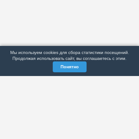
АРХИВ
ПОДРОБНО ОБ ИЗДАНИИ
РЕКЛАМА У НАС
Мы используем cookies для сбора статистики посещений.
МЫ В СОЦСЕТЯХ
Продолжая использовать сайт, вы соглашаетесь с этим.
Понятно
ЭЛЕКТРОННАЯ ГАЗЕТА «ВЕК»
Актуальная информация обо всех значимых событиях
политической, экономической, общественной и
спортивной жизни России и зарубежья.