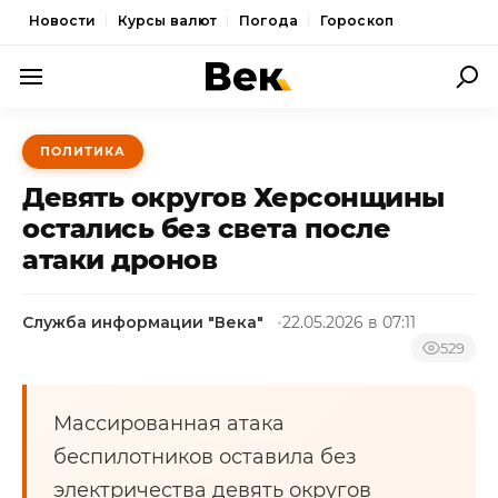
Новости
Курсы валют
Погода
Гороскоп
ПОЛИТИКА
ПОЛИТИКА
ЭКОНОМИКА
Девять округов Херсонщины
ОБЩЕСТВО
остались без света после
атаки дронов
СПОРТ
КУЛЬТУРА
Служба информации "Века"
22.05.2026 в 07:11
НОВОСТИ
529
Массированная атака
беспилотников оставила без
электричества девять округов