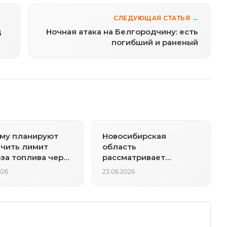
СЛЕДУЮЩАЯ СТАТЬЯ →
д
Ночная атака на Белгородчину: есть
погибший и раненый
му планируют
Новосибирская
чить лимит
область
за топлива через
рассматривает
до 200 литров
введение лимитов на
026
23.06.2026
продажу топлива в
одни руки