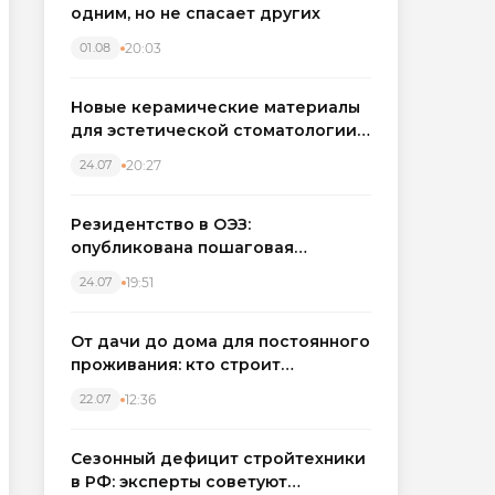
одним, но не спасает других
20:03
01.08
Новые керамические материалы
для эстетической стоматологии
становятся точнее
20:27
24.07
Резидентство в ОЭЗ:
опубликована пошаговая
инструкция и полный перечень
19:51
24.07
налоговых льгот для инвесторов
От дачи до дома для постоянного
проживания: кто строит
каркасные дома в Северо-
12:36
22.07
Западном регионе
Сезонный дефицит стройтехники
в РФ: эксперты советуют