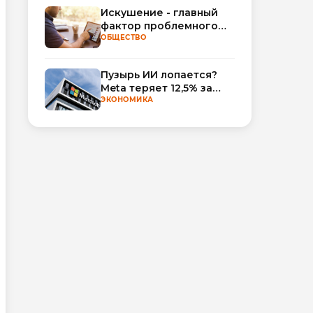
Искушение - главный
фактор проблемного
использования
ОБЩЕСТВО
интернета
Пузырь ИИ лопается?
Meta теряет 12,5% за
неделю, а Microsoft и
ЭКОНОМИКА
Nvidia взлетают