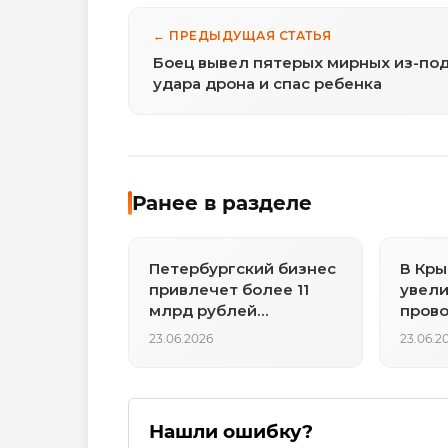
← ПРЕДЫДУЩАЯ СТАТЬЯ
Боец вывел пятерых мирных из-по
удара дрона и спас ребенка
Ранее в разделе
Петербургский бизнес
В Кры
привлечет более 11
увели
млрд рублей
прово
льготного
мост 
23.06.2026
23.06.2
финансирования в
2026 году
Нашли ошибку?