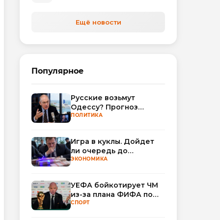
Ещё новости
Популярное
Русские возьмут
Одессу? Прогноз
Миршаймера
ПОЛИТИКА
Игра в куклы. Дойдет
ли очередь до
Миллера?
ЭКОНОМИКА
УЕФА бойкотирует ЧМ
из-за плана ФИФА по
привлечению частных
СПОРТ
инвесторов