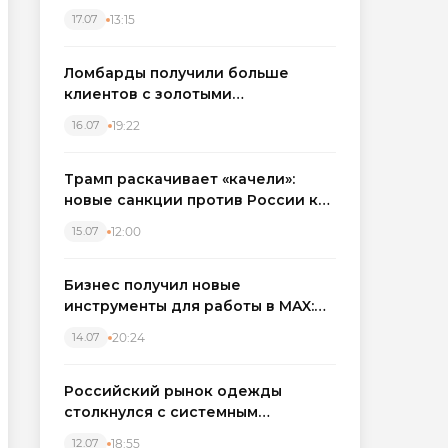
бронировать экскаваторы и
13:15
17.07
краны
Ломбарды получили больше
клиентов с золотыми
украшениями: рынок займов
19:22
16.07
вырос на фоне подорожания
металла
Трамп раскачивает «качели»:
новые санкции против России как
элемент большой игры
12:00
15.07
Бизнес получил новые
инструменты для работы в MAX:
компании подключают CRM и
20:24
14.07
автоматизируют обработку
обращений
Российский рынок одежды
столкнулся с системным
кризисом
18:55
12.07