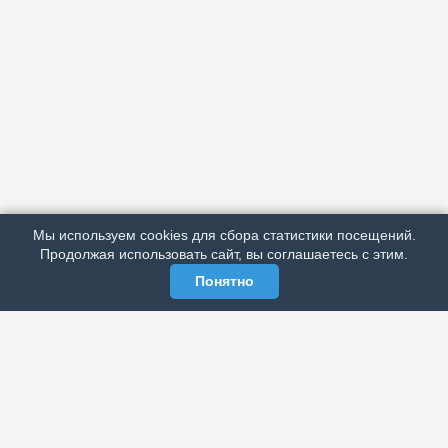
АРХИВ
ПОДРОБНО ОБ ИЗДАНИИ
РЕКЛАМА У НАС
Мы используем cookies для сбора статистики посещений.
МЫ В СОЦСЕТЯХ
Продолжая использовать сайт, вы соглашаетесь с этим.
Понятно
ЭЛЕКТРОННАЯ ГАЗЕТА «ВЕК»