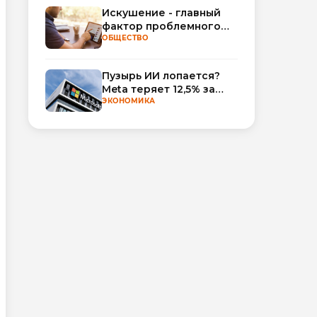
Искушение - главный
фактор проблемного
использования
ОБЩЕСТВО
интернета
Пузырь ИИ лопается?
Meta теряет 12,5% за
неделю, а Microsoft и
ЭКОНОМИКА
Nvidia взлетают