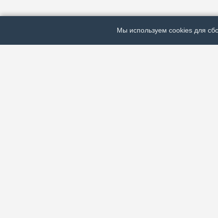
Мы используем cookies для сбо
ЭЛЕКТРОННАЯ ГАЗЕТА «ВЕК»
Актуальная информация обо всех значимых событи
экономической, общественной и спортивной жизни
зарубежья.