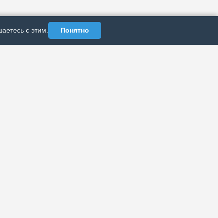
аетесь с этим.
Понятно
АЗДЕЛЫ
ИНФОРМАЦИЯ
Политика
рхив публикаций
конфиденциальности
б издании
Реклама у нас