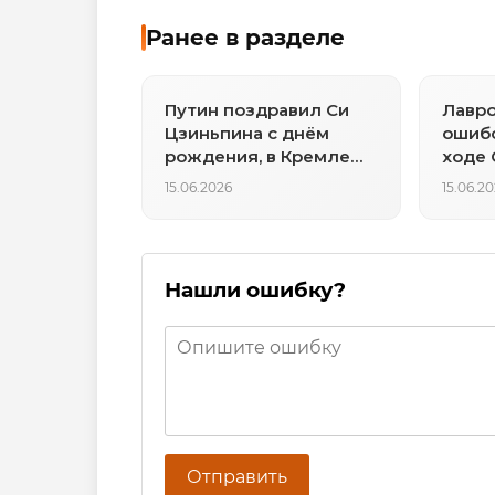
Ранее в разделе
Путин поздравил Си
Лавро
Цзиньпина с днём
ошиб
рождения, в Кремле
ходе 
назвали их отношения
Росси
15.06.2026
15.06.2
«товарищескими»
Нашли ошибку?
Отправить