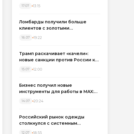
бронировать экскаваторы и
13:15
17.07
краны
Ломбарды получили больше
клиентов с золотыми
украшениями: рынок займов
19:22
16.07
вырос на фоне подорожания
металла
Трамп раскачивает «качели»:
новые санкции против России как
элемент большой игры
12:00
15.07
Бизнес получил новые
инструменты для работы в MAX:
компании подключают CRM и
20:24
14.07
автоматизируют обработку
обращений
Российский рынок одежды
столкнулся с системным
кризисом
18:55
12.07