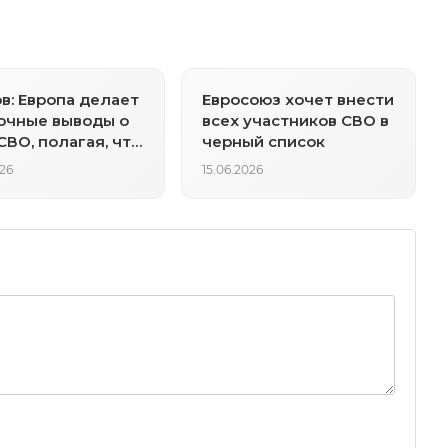
в: Европа делает
Евросоюз хочет внести
очные выводы о
всех участников СВО в
СВО, полагая, что
черный список
я проигрывает
026
15.06.2026