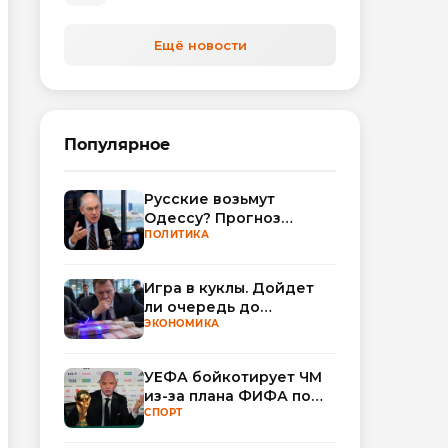
Ещё новости
Популярное
Русские возьмут
Одессу? Прогноз
Миршаймера
ПОЛИТИКА
Игра в куклы. Дойдет
ли очередь до
Миллера?
ЭКОНОМИКА
УЕФА бойкотирует ЧМ
из-за плана ФИФА по
привлечению частных
СПОРТ
инвесторов