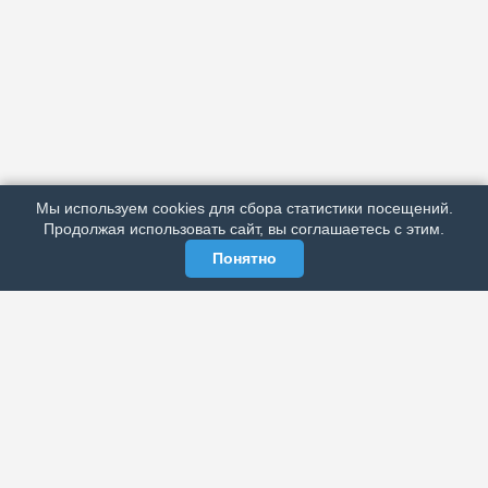
АРХИВ
ПОДРОБНО ОБ ИЗДАНИИ
РЕКЛАМА У НАС
Мы используем cookies для сбора статистики посещений.
МЫ В СОЦСЕТЯХ
Продолжая использовать сайт, вы соглашаетесь с этим.
Понятно
ЭЛЕКТРОННАЯ ГАЗЕТА «ВЕК»
Актуальная информация обо всех значимых событиях
политической, экономической, общественной и