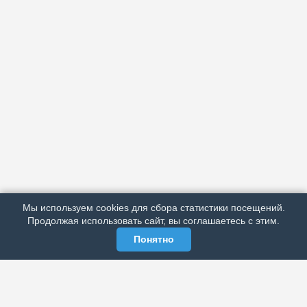
АРХИВ
ПОДРОБНО ОБ ИЗДАНИИ
РЕКЛАМА У НАС
Мы используем cookies для сбора статистики посещений.
МЫ В СОЦСЕТЯХ
Продолжая использовать сайт, вы соглашаетесь с этим.
Понятно