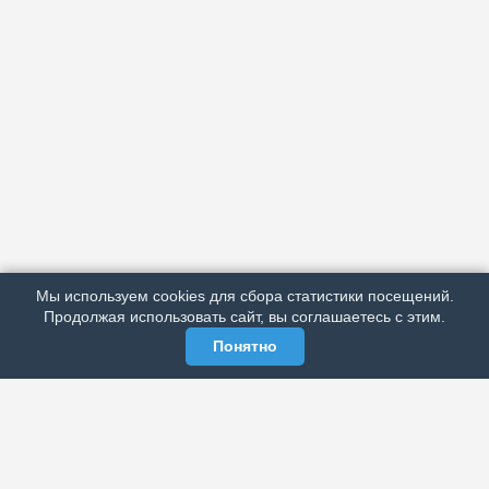
АРХИВ
ПОДРОБНО ОБ ИЗДАНИИ
РЕКЛАМА У НАС
Мы используем cookies для сбора статистики посещений.
МЫ В СОЦСЕТЯХ
Продолжая использовать сайт, вы соглашаетесь с этим.
Понятно