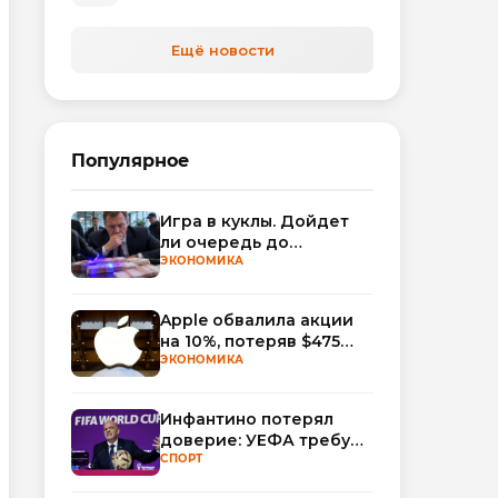
Ещё новости
Популярное
Игра в куклы. Дойдет
ли очередь до
Миллера?
ЭКОНОМИКА
Apple обвалила акции
на 10%, потеряв $475
млрд капитализации
ЭКОНОМИКА
Инфантино потерял
доверие: УЕФА требует
смены руководства
СПОРТ
ФИФА