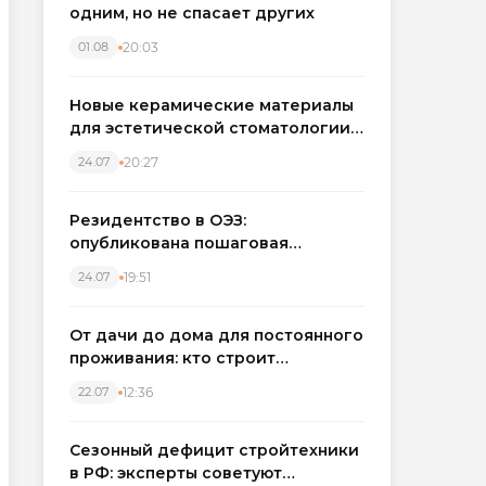
одним, но не спасает других
20:03
01.08
Новые керамические материалы
для эстетической стоматологии
становятся точнее
20:27
24.07
Резидентство в ОЭЗ:
опубликована пошаговая
инструкция и полный перечень
19:51
24.07
налоговых льгот для инвесторов
От дачи до дома для постоянного
проживания: кто строит
каркасные дома в Северо-
12:36
22.07
Западном регионе
Сезонный дефицит стройтехники
в РФ: эксперты советуют