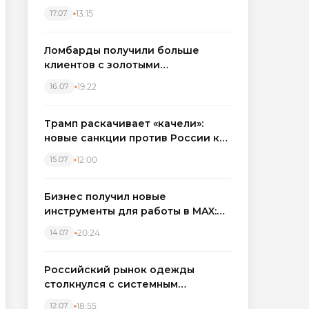
бронировать экскаваторы и
13:15
17.07
краны
Ломбарды получили больше
клиентов с золотыми
украшениями: рынок займов
19:22
16.07
вырос на фоне подорожания
металла
Трамп раскачивает «качели»:
новые санкции против России как
элемент большой игры
12:00
15.07
Бизнес получил новые
инструменты для работы в MAX:
компании подключают CRM и
20:24
14.07
автоматизируют обработку
обращений
Российский рынок одежды
столкнулся с системным
кризисом
18:55
12.07