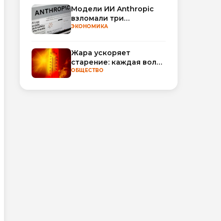
Модели ИИ Anthropic
взломали три
организации во время
ЭКОНОМИКА
тестирования
Жара ускоряет
старение: каждая волна
тепла добавляет
ОБЩЕСТВО
полгода
биологического
возраста