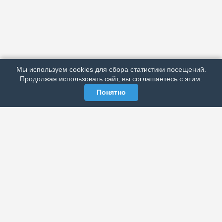
АРХИВ
ПОДРОБНО ОБ ИЗДАНИИ
РЕКЛАМА У НАС
Мы используем cookies для сбора статистики посещений.
МЫ В СОЦСЕТЯХ
Продолжая использовать сайт, вы соглашаетесь с этим.
Понятно
ЭЛЕКТРОННАЯ ГАЗЕТА «ВЕК»
Актуальная информация обо всех значимых событиях
политической, экономической, общественной и
спортивной жизни России и зарубежья.
МЫ В СОЦСЕТЯХ