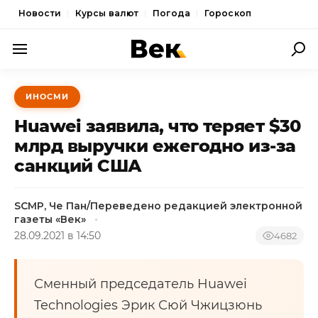
Новости
Курсы валют
Погода
Гороскоп
ПОЛИТИКА
ИНОСМИ
ЭКОНОМИКА
Huawei заявила, что теряет $30
ОБЩЕСТВО
млрд выручки ежегодно из-за
санкций США
СПОРТ
КУЛЬТУРА
SCMP, Че Пан/Переведено редакцией электронной
газеты «Век»
НОВОСТИ
28.09.2021 в 14:50
4682
Сменный председатель Huawei
Technologies Эрик Сюй Чжицзюнь