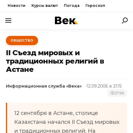
Новости
Курсы валют
Погода
Гороскоп
ПОЛИТИКА
ОБЩЕСТВО
ЭКОНОМИКА
II Съезд мировых и
ОБЩЕСТВО
традиционных религий в
Астане
СПОРТ
КУЛЬТУРА
Информационная служба «Века»
12.09.2006 в 21:15
НОВОСТИ
2796
12 сентября в Астане, столице
Казахстана начался II Съезд мировых
и традиционных религий. На