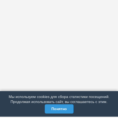
АРХИВ
ПОДРОБНО ОБ ИЗДАНИИ
РЕКЛАМА У НАС
Мы используем cookies для сбора статистики посещений.
МЫ В СОЦСЕТЯХ
Продолжая использовать сайт, вы соглашаетесь с этим.
Понятно