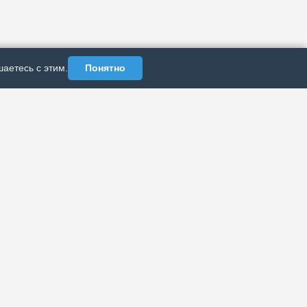
аетесь с этим.
Понятно
АЗДЕЛЫ
ИНФОРМАЦИЯ
Политика
рхив публикаций