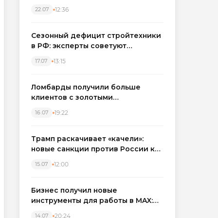
каркасные дома в Северо-
12:36
22.07
Западном регионе
Сезонный дефицит стройтехники
в РФ: эксперты советуют
бронировать экскаваторы и
13:15
17.07
краны
Ломбарды получили больше
клиентов с золотыми
украшениями: рынок займов
19:22
16.07
вырос на фоне подорожания
металла
Трамп раскачивает «качели»:
новые санкции против России как
элемент большой игры
12:00
15.07
Бизнес получил новые
инструменты для работы в MAX:
компании подключают CRM и
20:24
14.07