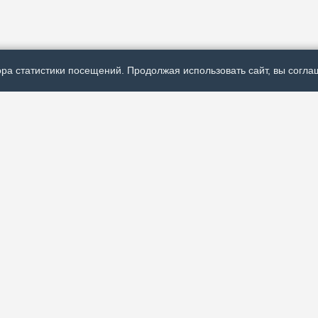
ра статистики посещений. Продолжая использовать сайт, вы соглаш
Р
ях политической,
А
 России и