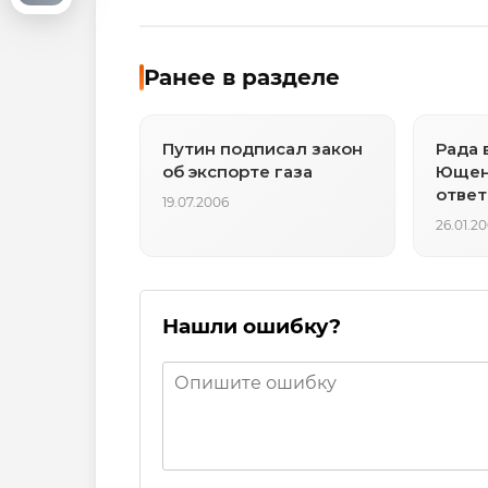
Ранее в разделе
Путин подписал закон
Рада 
об экспорте газа
Ющен
ответ
19.07.2006
паден
26.01.2
Нашли ошибку?