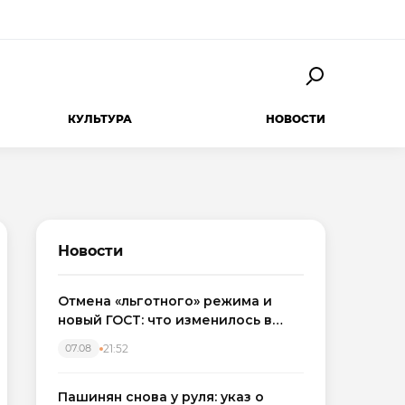
КУЛЬТУРА
НОВОСТИ
Новости
Отмена «льготного» режима и
новый ГОСТ: что изменилось в
приемке новостроек в 2026 году
21:52
07.08
Пашинян снова у руля: указ о