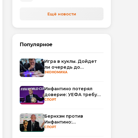
автоматизируют обработку
обращений
Ещё новости
Популярное
Игра в куклы. Дойдет
ли очередь до
Миллера?
ЭКОНОМИКА
Инфантино потерял
доверие: УЕФА требует
смены руководства
СПОРТ
ФИФА
Бернхэм против
Инфантино:
политический кризис в
СПОРТ
ФИФА набирает