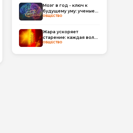
обороты
Мозг в год - ключ к
будущему уму: ученые
научились
ОБЩЕСТВО
прогнозировать
интеллект по МРТ
Жара ускоряет
старение: каждая волна
тепла добавляет
ОБЩЕСТВО
полгода
биологического
возраста