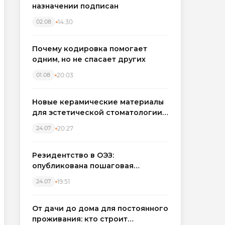
назначении подписан
14:30
02.08
Почему кодировка помогает
одним, но не спасает других
20:03
01.08
Новые керамические материалы
для эстетической стоматологии
становятся точнее
20:27
24.07
Резидентство в ОЭЗ:
опубликована пошаговая
инструкция и полный перечень
19:51
24.07
налоговых льгот для инвесторов
От дачи до дома для постоянного
проживания: кто строит