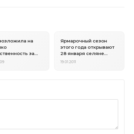
возложила на
Ярмарочный сезон
ко
этого года открывают
ственность за
28 января селяне
ие гривны
Кузбасса
009
19.01.2011