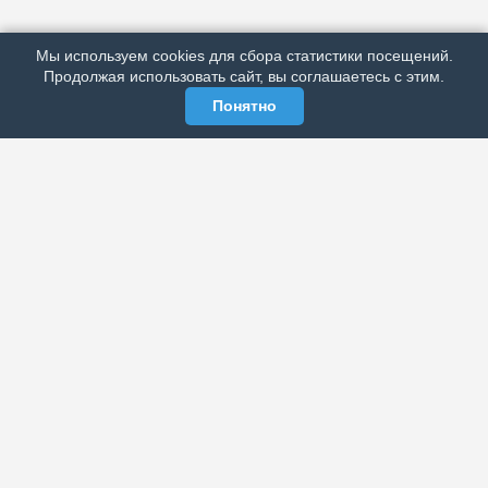
РЕКЛАМА У НАС
Мы используем cookies для сбора статистики посещений.
МЫ В СОЦСЕТЯХ
Продолжая использовать сайт, вы соглашаетесь с этим.
Понятно
ЭЛЕКТРОННАЯ ГАЗЕТА «ВЕК»
Актуальная информация обо всех значимых событиях
политической, экономической, общественной и
спортивной жизни России и зарубежья.
МЫ В СОЦСЕТЯХ
РАЗДЕЛЫ