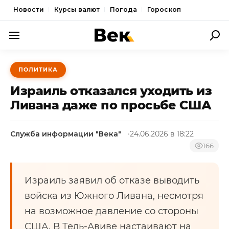
Новости
Курсы валют
Погода
Гороскоп
ПОЛИТИКА
ПОЛИТИКА
ЭКОНОМИКА
Израиль отказался уходить из
ОБЩЕСТВО
Ливана даже по просьбе США
СПОРТ
Служба информации "Века"
24.06.2026 в 18:22
КУЛЬТУРА
166
НОВОСТИ
Израиль заявил об отказе выводить
войска из Южного Ливана, несмотря
на возможное давление со стороны
США. В Тель-Авиве настаивают на