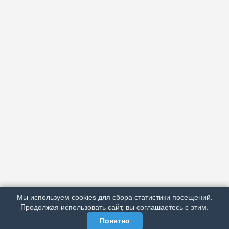
АРХИВ
ПОДРОБНО ОБ ИЗДАНИИ
РЕКЛАМА У НАС
Мы используем cookies для сбора статистики посещений.
МЫ В СОЦСЕТЯХ
Продолжая использовать сайт, вы соглашаетесь с этим.
Понятно