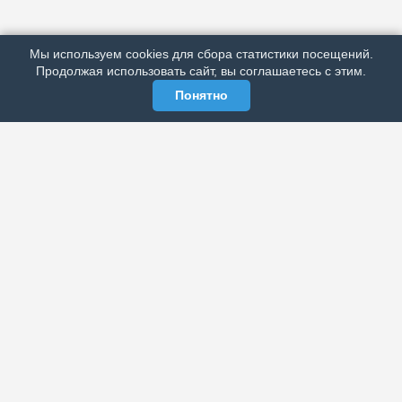
ПОДРОБНО ОБ ИЗДАНИИ
РЕКЛАМА У НАС
Мы используем cookies для сбора статистики посещений.
МЫ В СОЦСЕТЯХ
Продолжая использовать сайт, вы соглашаетесь с этим.
Понятно
ЭЛЕКТРОННАЯ ГАЗЕТА «ВЕК»
Актуальная информация обо всех значимых событиях
политической, экономической, общественной и
спортивной жизни России и зарубежья.
МЫ В СОЦСЕТЯХ