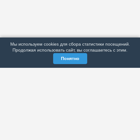
АРХИВ
ПОДРОБНО ОБ ИЗДАНИИ
РЕКЛАМА У НАС
Мы используем cookies для сбора статистики посещений.
МЫ В СОЦСЕТЯХ
Продолжая использовать сайт, вы соглашаетесь с этим.
Понятно
ЭЛЕКТРОННАЯ ГАЗЕТА «ВЕК»
Актуальная информация обо всех значимых событиях
политической, экономической, общественной и
спортивной жизни России и зарубежья.
МЫ В СОЦСЕТЯХ