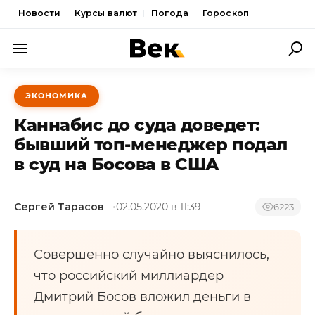
Новости
Курсы валют
Погода
Гороскоп
ПОЛИТИКА
ЭКОНОМИКА
ЭКОНОМИКА
Каннабис до суда доведет:
ОБЩЕСТВО
бывший топ-менеджер подал
в суд на Босова в США
СПОРТ
КУЛЬТУРА
Сергей Тарасов
02.05.2020 в 11:39
6223
НОВОСТИ
Совершенно случайно выяснилось,
что российский миллиардер
Дмитрий Босов вложил деньги в