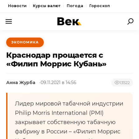
Новости
Курсы валют
Погода
Гороскоп
ПОЛИТИКА
ЭКОНОМИКА
ЭКОНОМИКА
Краснодар прощается с
ОБЩЕСТВО
«Филип Моррис Кубань»
СПОРТ
Анна Журба
09.11.2021 в 14:56
13522
КУЛЬТУРА
НОВОСТИ
Лидер мировой табачной индустрии
Philip Morris International (PMI)
закрывает собственную табачную
фабрику в России – «Филип Моррис