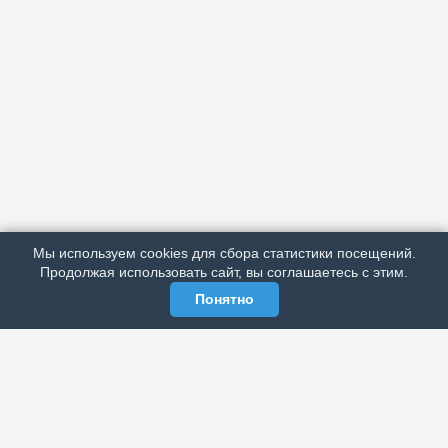
АРХИВ
ПОДРОБНО ОБ ИЗДАНИИ
РЕКЛАМА У НАС
Мы используем cookies для сбора статистики посещений.
МЫ В СОЦСЕТЯХ
Продолжая использовать сайт, вы соглашаетесь с этим.
Понятно