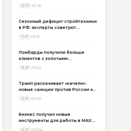
каркасные дома в Северо-
12:36
22.07
Западном регионе
Сезонный дефицит стройтехники
в РФ: эксперты советуют
бронировать экскаваторы и
13:15
17.07
краны
Ломбарды получили больше
клиентов с золотыми
украшениями: рынок займов
19:22
16.07
вырос на фоне подорожания
металла
Трамп раскачивает «качели»:
новые санкции против России как
элемент большой игры
12:00
15.07
Бизнес получил новые
инструменты для работы в MAX:
компании подключают CRM и
20:24
14.07