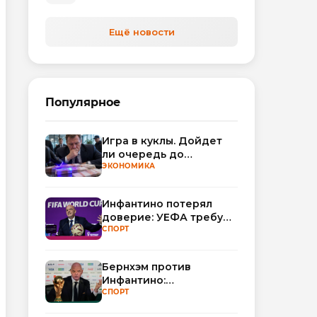
автоматизируют обработку
обращений
Ещё новости
Популярное
Игра в куклы. Дойдет
ли очередь до
Миллера?
ЭКОНОМИКА
Инфантино потерял
доверие: УЕФА требует
смены руководства
СПОРТ
ФИФА
Бернхэм против
Инфантино:
политический кризис в
СПОРТ
ФИФА набирает