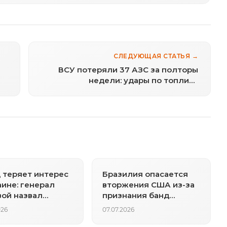
СЛЕДУЮЩАЯ СТАТЬЯ →
ВСУ потеряли 37 АЗС за полторы
недели: удары по топливу
продолжаются
 теряет интерес
Бразилия опасается
аине: генерал
вторжения США из-за
ой назвал
признания банд
ины
террористами
026
07.07.2026