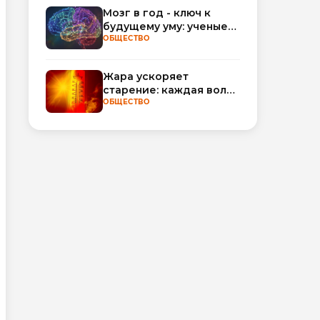
обороты
Мозг в год - ключ к
будущему уму: ученые
научились
ОБЩЕСТВО
прогнозировать
интеллект по МРТ
Жара ускоряет
старение: каждая волна
тепла добавляет
ОБЩЕСТВО
полгода
биологического
возраста