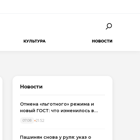
КУЛЬТУРА
НОВОСТИ
Новости
Отмена «льготного» режима и
новый ГОСТ: что изменилось в
приемке новостроек в 2026 году
21:52
07.08
Пашинян снова у руля: указ о