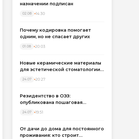
назначении подписан
14:30
02.08
Почему кодировка помогает
одним, но не спасает других
20:03
01.08
Новые керамические материалы
для эстетической стоматологии
становятся точнее
20:27
24.07
Резидентство в ОЭЗ:
опубликована пошаговая
инструкция и полный перечень
19:51
24.07
налоговых льгот для инвесторов
От дачи до дома для постоянного
проживания: кто строит