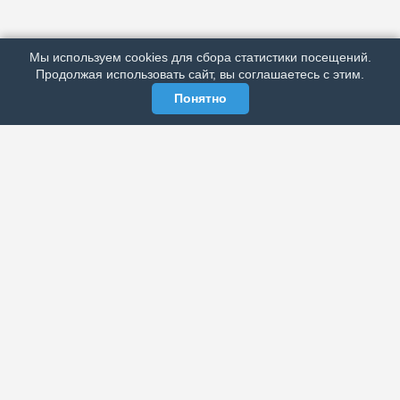
ПОДРОБНО ОБ ИЗДАНИИ
РЕКЛАМА У НАС
Мы используем cookies для сбора статистики посещений.
МЫ В СОЦСЕТЯХ
Продолжая использовать сайт, вы соглашаетесь с этим.
Понятно
ЭЛЕКТРОННАЯ ГАЗЕТА «ВЕК»
Актуальная информация обо всех значимых событиях
политической, экономической, общественной и
спортивной жизни России и зарубежья.
МЫ В СОЦСЕТЯХ