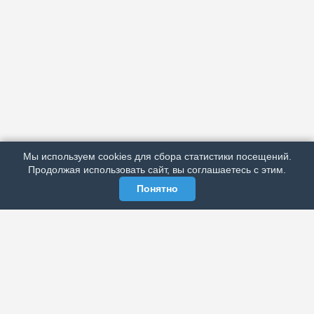
АРХИВ
ПОДРОБНО ОБ ИЗДАНИИ
РЕКЛАМА У НАС
Мы используем cookies для сбора статистики посещений.
МЫ В СОЦСЕТЯХ
Продолжая использовать сайт, вы соглашаетесь с этим.
Понятно
ЭЛЕКТРОННАЯ ГАЗЕТА «ВЕК»