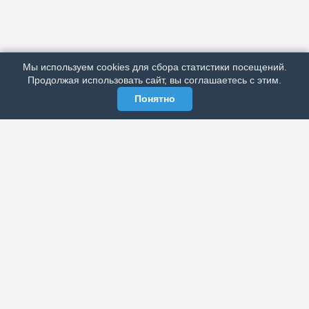
АРХИВ
ПОДРОБНО ОБ ИЗДАНИИ
РЕКЛАМА У НАС
Мы используем cookies для сбора статистики посещений.
МЫ В СОЦСЕТЯХ
Продолжая использовать сайт, вы соглашаетесь с этим.
Понятно
ЭЛЕКТРОННАЯ ГАЗЕТА «ВЕК»
Актуальная информация обо всех значимых событиях
политической, экономической, общественной и
спортивной жизни России и зарубежья.
МЫ В СОЦСЕТЯХ