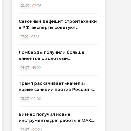
каркасные дома в Северо-
12:36
22.07
Западном регионе
Сезонный дефицит стройтехники
в РФ: эксперты советуют
бронировать экскаваторы и
13:15
17.07
краны
Ломбарды получили больше
клиентов с золотыми
украшениями: рынок займов
19:22
16.07
вырос на фоне подорожания
металла
Трамп раскачивает «качели»:
новые санкции против России как
элемент большой игры
12:00
15.07
Бизнес получил новые
инструменты для работы в MAX:
компании подключают CRM и
20:24
14.07