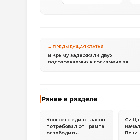
← ПРЕДЫДУЩАЯ СТАТЬЯ
В Крыму задержали двух
подозреваемых в госизмене за
передачу данных ВСУ
Ранее в разделе
Конгресс единогласно
Си Цз
потребовал от Трампа
начал
освободить
Пеки
медиамагната Лая