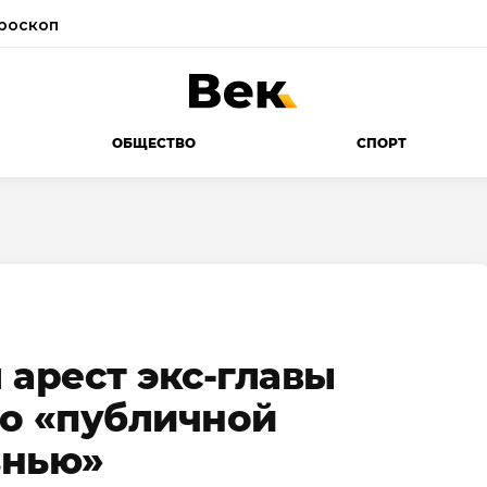
роскоп
ОБЩЕСТВО
СПОРТ
 арест экс-главы
о «публичной
знью»