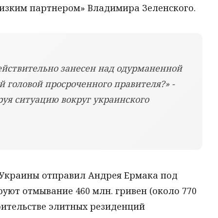
лизким партнером» Владимира Зеленского.
действительно занесен над одурманенной
 головой просроченного правителя?» -
уя ситуацию вокруг украинского
Украины отправил Андрея Ермака под
руют отмывание 460 млн. гривен (около 770
роительстве элитных резиденций