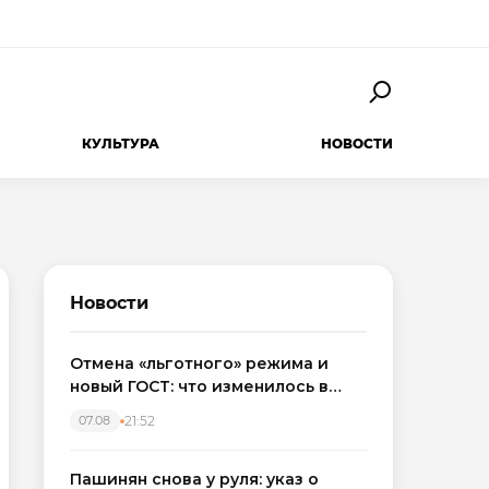
КУЛЬТУРА
НОВОСТИ
Новости
Отмена «льготного» режима и
новый ГОСТ: что изменилось в
приемке новостроек в 2026 году
21:52
07.08
Пашинян снова у руля: указ о