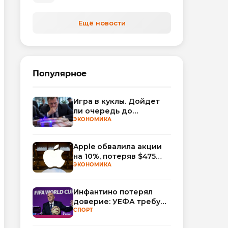
автоматизируют обработку
обращений
Ещё новости
Популярное
Игра в куклы. Дойдет
ли очередь до
Миллера?
ЭКОНОМИКА
Apple обвалила акции
на 10%, потеряв $475
млрд капитализации
ЭКОНОМИКА
Инфантино потерял
доверие: УЕФА требует
смены руководства
СПОРТ
ФИФА