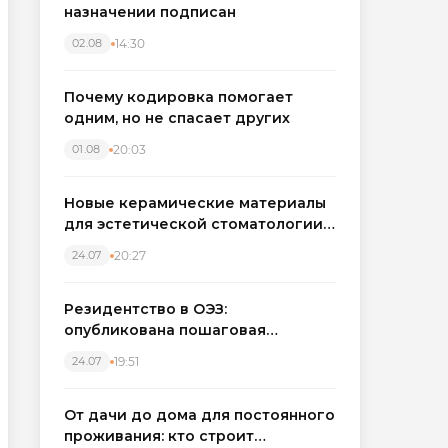
назначении подписан
14:30
02.08
Почему кодировка помогает
одним, но не спасает других
20:03
01.08
Новые керамические материалы
для эстетической стоматологии
становятся точнее
20:27
24.07
Резидентство в ОЭЗ:
опубликована пошаговая
инструкция и полный перечень
19:51
24.07
налоговых льгот для инвесторов
От дачи до дома для постоянного
проживания: кто строит