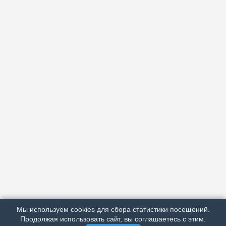
АРХИВ
ПОДРОБНО ОБ ИЗДАНИИ
РЕКЛАМА У НАС
Мы используем cookies для сбора статистики посещений.
МЫ В СОЦСЕТЯХ
Продолжая использовать сайт, вы соглашаетесь с этим.