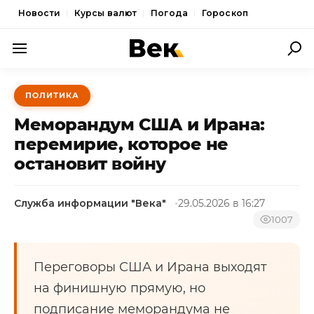
Новости
Курсы валют
Погода
Гороскоп
ПОЛИТИКА
ПОЛИТИКА
ЭКОНОМИКА
Меморандум США и Ирана:
ОБЩЕСТВО
перемирие, которое не
остановит войну
СПОРТ
КУЛЬТУРА
Служба информации "Века"
29.05.2026 в 16:27
НОВОСТИ
1007
Переговоры США и Ирана выходят
на финишную прямую, но
подписание меморандума не