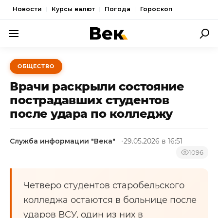
Новости
Курсы валют
Погода
Гороскоп
ПОЛИТИКА
ОБЩЕСТВО
ЭКОНОМИКА
Врачи раскрыли состояние
ОБЩЕСТВО
пострадавших студентов
после удара по колледжу
СПОРТ
КУЛЬТУРА
Служба информации "Века"
29.05.2026 в 16:51
НОВОСТИ
1096
Четверо студентов старобельского
колледжа остаются в больнице после
ударов ВСУ, один из них в