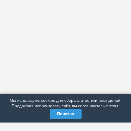
АРХИВ
ПОДРОБНО ОБ ИЗДАНИИ
РЕКЛАМА У НАС
Мы используем cookies для сбора статистики посещений.
МЫ В СОЦСЕТЯХ
Продолжая использовать сайт, вы соглашаетесь с этим.
Понятно