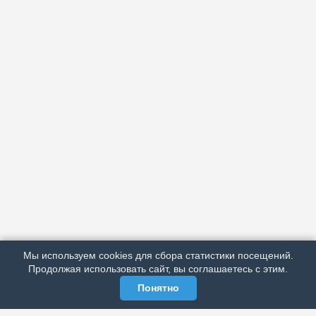
АРХИВ
ПОДРОБНО ОБ ИЗДАНИИ
РЕКЛАМА У НАС
Мы используем cookies для сбора статистики посещений.
МЫ В СОЦСЕТЯХ
Продолжая использовать сайт, вы соглашаетесь с этим.
Понятно