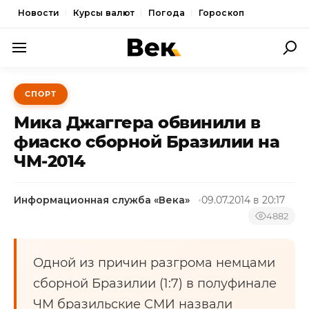
Новости
Курсы валют
Погода
Гороскоп
ПОЛИТИКА
СПОРТ
ЭКОНОМИКА
Мика Джаггера обвинили в
ОБЩЕСТВО
фиаско сборной Бразилии на
ЧМ-2014
СПОРТ
КУЛЬТУРА
Информационная служба «Века»
09.07.2014 в 20:17
НОВОСТИ
4882
Одной из причин разгрома немцами
сборной Бразилии (1:7) в полуфинале
ЧМ бразильские СМИ назвали