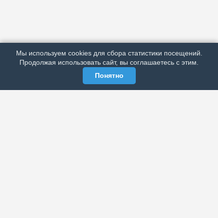
АРХИВ
ПОДРОБНО ОБ ИЗДАНИИ
РЕКЛАМА У НАС
Мы используем cookies для сбора статистики посещений.
МЫ В СОЦСЕТЯХ
Продолжая использовать сайт, вы соглашаетесь с этим.
Понятно
ЭЛЕКТРОННАЯ ГАЗЕТА «ВЕК»
Актуальная информация обо всех значимых событиях
политической, экономической, общественной и
спортивной жизни России и зарубежья.
МЫ В СОЦСЕТЯХ