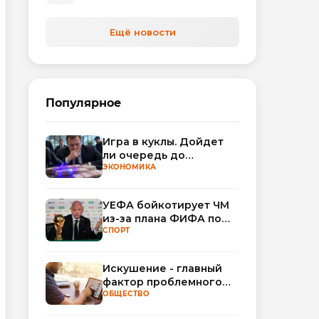
Ещё новости
Популярное
Игра в куклы. Дойдет
ли очередь до
Миллера?
ЭКОНОМИКА
УЕФА бойкотирует ЧМ
из-за плана ФИФА по
привлечению частных
СПОРТ
инвесторов
Искушение - главный
фактор проблемного
использования
ОБЩЕСТВО
интернета