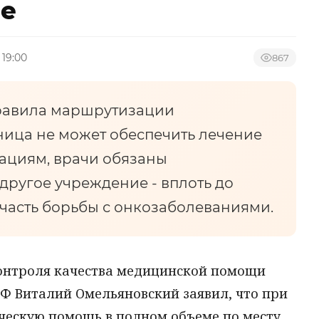
не
 19:00
867
равила маршрутизации
ница не может обеспечить лечение
ациям, врачи обязаны
другое учреждение - вплоть до
 часть борьбы с онкозаболеваниями.
онтроля качества медицинской помощи
Ф Виталий Омельяновский заявил, что при
ческую помощь в полном объеме по месту