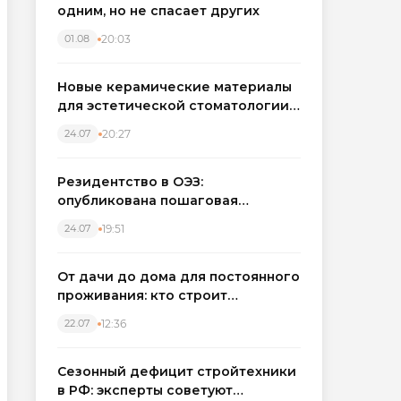
одним, но не спасает других
20:03
01.08
Новые керамические материалы
для эстетической стоматологии
становятся точнее
20:27
24.07
Резидентство в ОЭЗ:
опубликована пошаговая
инструкция и полный перечень
19:51
24.07
налоговых льгот для инвесторов
От дачи до дома для постоянного
проживания: кто строит
каркасные дома в Северо-
12:36
22.07
Западном регионе
Сезонный дефицит стройтехники
в РФ: эксперты советуют