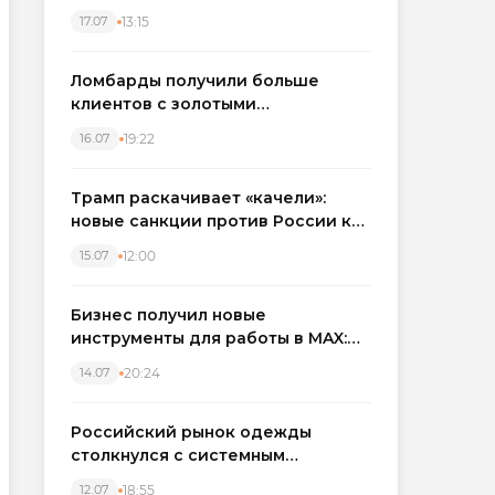
бронировать экскаваторы и
13:15
17.07
краны
Ломбарды получили больше
клиентов с золотыми
украшениями: рынок займов
19:22
16.07
вырос на фоне подорожания
металла
Трамп раскачивает «качели»:
новые санкции против России как
элемент большой игры
12:00
15.07
Бизнес получил новые
инструменты для работы в MAX:
компании подключают CRM и
20:24
14.07
автоматизируют обработку
обращений
Российский рынок одежды
столкнулся с системным
кризисом
18:55
12.07