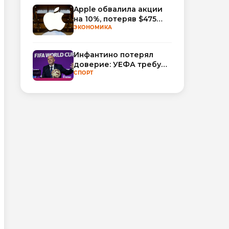
Apple обвалила акции
на 10%, потеряв $475
млрд капитализации
ЭКОНОМИКА
Инфантино потерял
доверие: УЕФА требует
смены руководства
СПОРТ
ФИФА