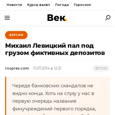
Новости
Курсы валют
Погода
Гороскоп
ПОЛИТИКА
ВЕРСИИ
ЭКОНОМИКА
Михаил Левицкий пал под
ОБЩЕСТВО
грузом фиктивных депозитов
СПОРТ
rospres.com
11.07.2014 в 12:31
7092
КУЛЬТУРА
НОВОСТИ
Череде банковских скандалов не
видно конца. Хоть на слуху у нас в
первую очередь названия
финучреждений первого порядка,