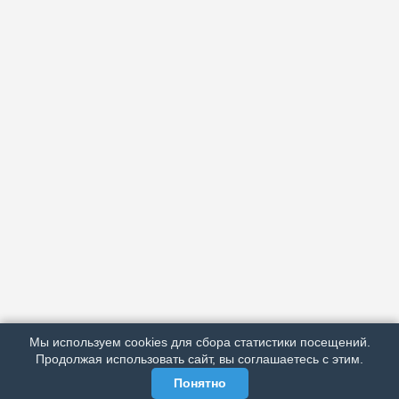
АРХИВ
ПОДРОБНО ОБ ИЗДАНИИ
РЕКЛАМА У НАС
Мы используем cookies для сбора статистики посещений.
МЫ В СОЦСЕТЯХ
Продолжая использовать сайт, вы соглашаетесь с этим.
Понятно