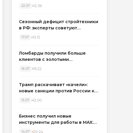
каркасные дома в Северо-
12:36
22.07
Западном регионе
Сезонный дефицит стройтехники
в РФ: эксперты советуют
бронировать экскаваторы и
13:15
17.07
краны
Ломбарды получили больше
клиентов с золотыми
украшениями: рынок займов
19:22
16.07
вырос на фоне подорожания
металла
Трамп раскачивает «качели»:
новые санкции против России как
элемент большой игры
12:00
15.07
Бизнес получил новые
инструменты для работы в MAX:
компании подключают CRM и
20:24
14.07