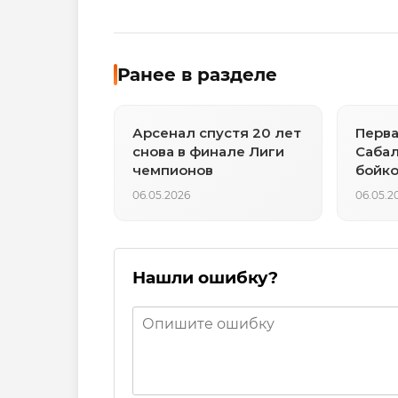
Ранее в разделе
Арсенал спустя 20 лет
Перва
снова в финале Лиги
Сабал
чемпионов
бойко
«Бол
06.05.2026
06.05.2
Нашли ошибку?