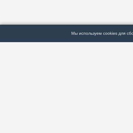
Мы используем cookies для сбо
ЭЛЕКТРОННАЯ ГАЗЕТА «ВЕК»
Актуальная информация обо всех значимых событи