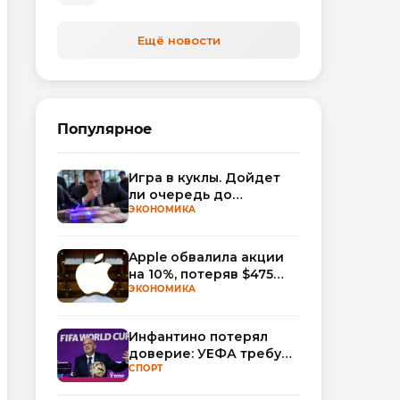
автоматизируют обработку
обращений
Ещё новости
Популярное
Игра в куклы. Дойдет
ли очередь до
Миллера?
ЭКОНОМИКА
Apple обвалила акции
на 10%, потеряв $475
млрд капитализации
ЭКОНОМИКА
Инфантино потерял
доверие: УЕФА требует
смены руководства
СПОРТ
ФИФА