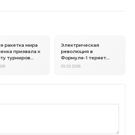
я ракетка мира
Электрическая
енка призвала к
революция в
ту турниров
Формуле-1 теряет
ьшого шлема»
искру: двигатели V8
026
05.05.2026
могут вернуться к
2030 году