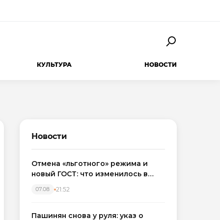
КУЛЬТУРА
НОВОСТИ
Новости
Отмена «льготного» режима и
новый ГОСТ: что изменилось в
приемке новостроек в 2026 году
21:52
07.08
Пашинян снова у руля: указ о