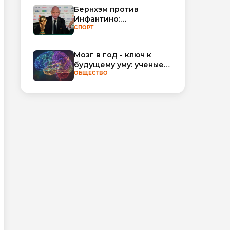
Бернхэм против
Инфантино:
политический кризис в
СПОРТ
ФИФА набирает
обороты
Мозг в год - ключ к
будущему уму: ученые
научились
ОБЩЕСТВО
прогнозировать
интеллект по МРТ