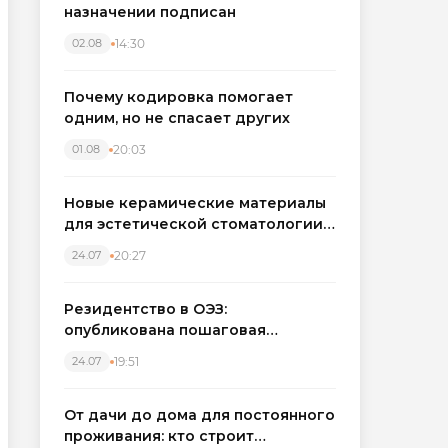
назначении подписан
14:30
02.08
Почему кодировка помогает
одним, но не спасает других
20:03
01.08
Новые керамические материалы
для эстетической стоматологии
становятся точнее
20:27
24.07
Резидентство в ОЭЗ:
опубликована пошаговая
инструкция и полный перечень
19:51
24.07
налоговых льгот для инвесторов
От дачи до дома для постоянного
проживания: кто строит