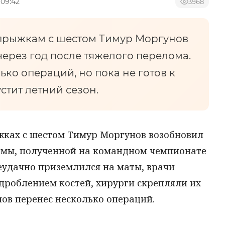
 09:42
3968
прыжкам с шестом Тимур Моргунов
ерез год после тяжелого перелома.
ко операций, но пока не готов к
стит летний сезон.
жках с шестом Тимур Моргунов возобновил
авмы, полученной на командном чемпионате
неудачно приземлился на маты, врачи
дроблением костей, хирурги скрепляли их
ов перенес несколько операций.