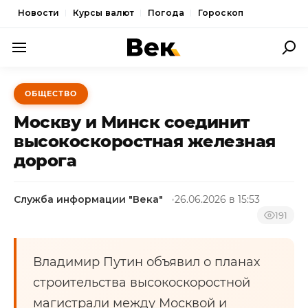
Новости
Курсы валют
Погода
Гороскоп
ПОЛИТИКА
ОБЩЕСТВО
ЭКОНОМИКА
Москву и Минск соединит
ОБЩЕСТВО
высокоскоростная железная
дорога
СПОРТ
КУЛЬТУРА
Служба информации "Века"
26.06.2026 в 15:53
НОВОСТИ
191
Владимир Путин объявил о планах
строительства высокоскоростной
магистрали между Москвой и