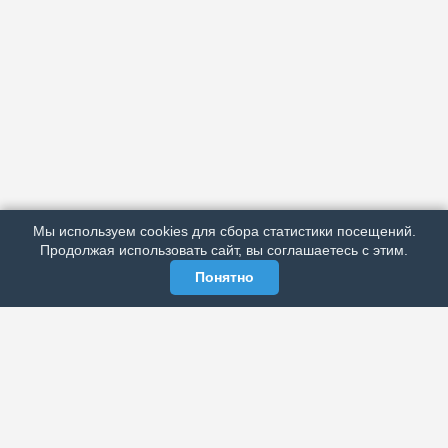
АРХИВ
ПОДРОБНО ОБ ИЗДАНИИ
РЕКЛАМА У НАС
Мы используем cookies для сбора статистики посещений.
МЫ В СОЦСЕТЯХ
Продолжая использовать сайт, вы соглашаетесь с этим.
Понятно
ЭЛЕКТРОННАЯ ГАЗЕТА «ВЕК»