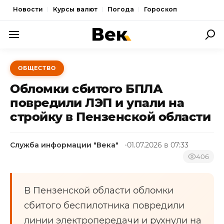
Новости
Курсы валют
Погода
Гороскоп
ПОЛИТИКА
ОБЩЕСТВО
ЭКОНОМИКА
Обломки сбитого БПЛА
ОБЩЕСТВО
повредили ЛЭП и упали на
стройку в Пензенской области
СПОРТ
КУЛЬТУРА
Служба информации "Века"
01.07.2026 в 07:33
НОВОСТИ
406
В Пензенской области обломки
сбитого беспилотника повредили
линии электропередачи и рухнули на