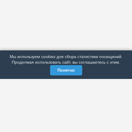
АРХИВ
ПОДРОБНО ОБ ИЗДАНИИ
РЕКЛАМА У НАС
Мы используем cookies для сбора статистики посещений.
МЫ В СОЦСЕТЯХ
Продолжая использовать сайт, вы соглашаетесь с этим.
Понятно
ЭЛЕКТРОННАЯ ГАЗЕТА «ВЕК»
Актуальная информация обо всех значимых событиях
политической, экономической, общественной и