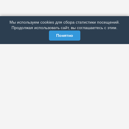
ПОДРОБНО ОБ ИЗДАНИИ
РЕКЛАМА У НАС
Мы используем cookies для сбора статистики посещений.
МЫ В СОЦСЕТЯХ
Продолжая использовать сайт, вы соглашаетесь с этим.
Понятно
ЭЛЕКТРОННАЯ ГАЗЕТА «ВЕК»
Актуальная информация обо всех значимых событиях
политической, экономической, общественной и
спортивной жизни России и зарубежья.
МЫ В СОЦСЕТЯХ