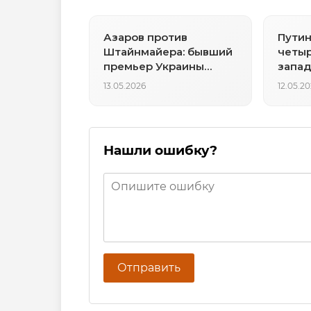
Азаров против
Путин
Штайнмайера: бывший
четыр
премьер Украины
запад
назвал его
13.05.2026
12.05.2
ненадёжным
посредником
Нашли ошибку?
Отправить