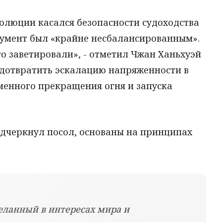
олюции касался безопасности судоходства
кумент был «крайне несбалансированным».
го заветировали», - отметил Чжан Ханьхуэй
едотвратить эскалацию напряженности в
еменного прекращения огня и запуска
одчеркнул посол, основаны на принципах
.
деланный в интересах мира и