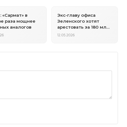
: «Сармат» в
Экс-главу офиса
е раза мощнее
Зеленского хотят
ных аналогов
арестовать за 180 млн.
гривен
026
12.05.2026