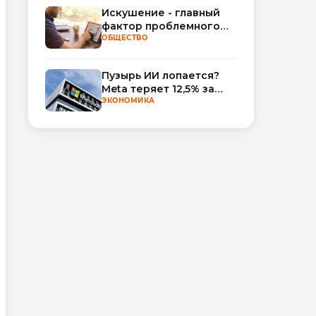
Искушение - главный
фактор проблемного
использования
ОБЩЕСТВО
интернета
Пузырь ИИ лопается?
Meta теряет 12,5% за
неделю, а Microsoft и
ЭКОНОМИКА
Nvidia взлетают