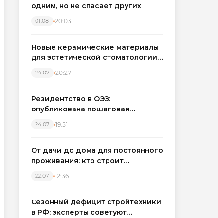
одним, но не спасает других
20:03
01.08
Новые керамические материалы
для эстетической стоматологии
становятся точнее
20:27
24.07
Резидентство в ОЭЗ:
опубликована пошаговая
инструкция и полный перечень
19:51
24.07
налоговых льгот для инвесторов
От дачи до дома для постоянного
проживания: кто строит
каркасные дома в Северо-
12:36
22.07
Западном регионе
Сезонный дефицит стройтехники
в РФ: эксперты советуют