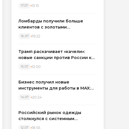
бронировать экскаваторы и
13:15
17.07
краны
Ломбарды получили больше
клиентов с золотыми
украшениями: рынок займов
19:22
16.07
вырос на фоне подорожания
металла
Трамп раскачивает «качели»:
новые санкции против России как
элемент большой игры
12:00
15.07
Бизнес получил новые
инструменты для работы в MAX:
компании подключают CRM и
20:24
14.07
автоматизируют обработку
обращений
Российский рынок одежды
столкнулся с системным
кризисом
18:55
12.07