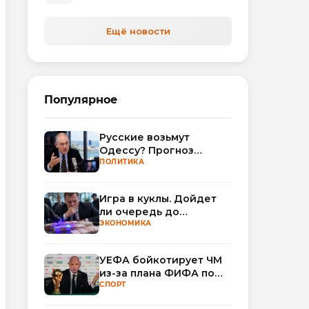
Ещё новости
Популярное
Русские возьмут
Одессу? Прогноз
Миршаймера
ПОЛИТИКА
Игра в куклы. Дойдет
ли очередь до
Миллера?
ЭКОНОМИКА
УЕФА бойкотирует ЧМ
из-за плана ФИФА по
привлечению частных
СПОРТ
инвесторов