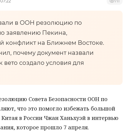
 07:22
711
овали в ООН резолюцию по
по заявлению Пекина,
й конфликт на Ближнем Востоке.
нил, почему документ назвали
 вето создало условия для
езолюцию Совета Безопасности ООН по
вляют, что это помогло избежать большой
 Китая в России Чжан Ханьхуэй в интервью
вания, которое прошло 7 апреля.