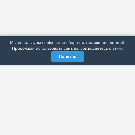
АРХИВ
ПОДРОБНО ОБ ИЗДАНИИ
РЕКЛАМА У НАС
Мы используем cookies для сбора статистики посещений.
МЫ В СОЦСЕТЯХ
Продолжая использовать сайт, вы соглашаетесь с этим.
Понятно
ЭЛЕКТРОННАЯ ГАЗЕТА «ВЕК»
Актуальная информация обо всех значимых событиях
политической, экономической, общественной и
спортивной жизни России и зарубежья.
МЫ В СОЦСЕТЯХ