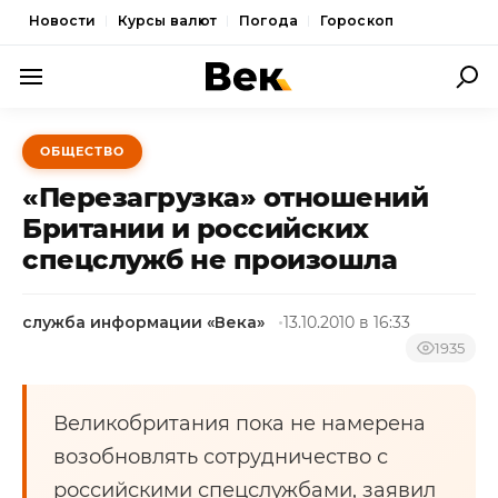
Новости
Курсы валют
Погода
Гороскоп
ПОЛИТИКА
ОБЩЕСТВО
ЭКОНОМИКА
«Перезагрузка» отношений
ОБЩЕСТВО
Британии и российских
спецслужб не произошла
СПОРТ
КУЛЬТУРА
служба информации «Века»
13.10.2010 в 16:33
НОВОСТИ
1935
Великобритания пока не намерена
возобновлять сотрудничество с
российскими спецслужбами, заявил