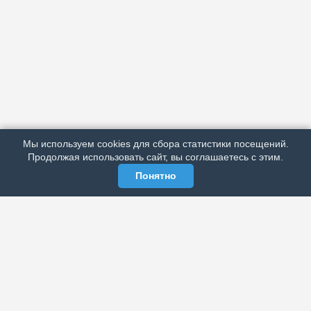
АРХИВ
ПОДРОБНО ОБ ИЗДАНИИ
РЕКЛАМА У НАС
Мы используем cookies для сбора статистики посещений.
МЫ В СОЦСЕТЯХ
Продолжая использовать сайт, вы соглашаетесь с этим.
Понятно
ЭЛЕКТРОННАЯ ГАЗЕТА «ВЕК»
Актуальная информация обо всех значимых событиях