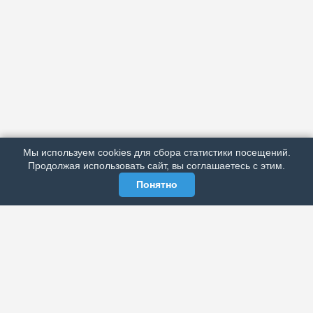
АРХИВ
ПОДРОБНО ОБ ИЗДАНИИ
РЕКЛАМА У НАС
Мы используем cookies для сбора статистики посещений.
МЫ В СОЦСЕТЯХ
Продолжая использовать сайт, вы соглашаетесь с этим.
Понятно
ЭЛЕКТРОННАЯ ГАЗЕТА «ВЕК»
Актуальная информация обо всех значимых событиях