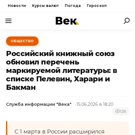
Новости
Курсы валют
Погода
Гороскоп
ПОЛИТИКА
ОБЩЕСТВО
ЭКОНОМИКА
Российский книжный союз
ОБЩЕСТВО
обновил перечень
маркируемой литературы: в
СПОРТ
списке Пелевин, Харари и
КУЛЬТУРА
Бакман
НОВОСТИ
Служба информации "Века"
15.06.2026 в 18:20
128
С 1 марта в России расширился