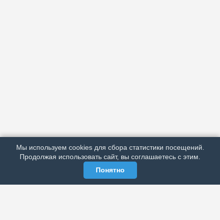
АРХИВ
ПОДРОБНО ОБ ИЗДАНИИ
РЕКЛАМА У НАС
Мы используем cookies для сбора статистики посещений.
МЫ В СОЦСЕТЯХ
Продолжая использовать сайт, вы соглашаетесь с этим.
Понятно