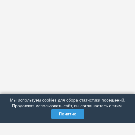
АРХИВ
ПОДРОБНО ОБ ИЗДАНИИ
РЕКЛАМА У НАС
Мы используем cookies для сбора статистики посещений.
МЫ В СОЦСЕТЯХ
Продолжая использовать сайт, вы соглашаетесь с этим.
Понятно