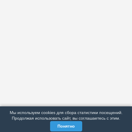
АРХИВ
ПОДРОБНО ОБ ИЗДАНИИ
РЕКЛАМА У НАС
Мы используем cookies для сбора статистики посещений.
МЫ В СОЦСЕТЯХ
Продолжая использовать сайт, вы соглашаетесь с этим.
Понятно