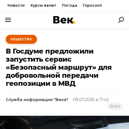
Новости
Курсы валют
Погода
Гороскоп
ПОЛИТИКА
ОБЩЕСТВО
ЭКОНОМИКА
В Госдуме предложили
ОБЩЕСТВО
запустить сервис
«Безопасный маршрут» для
СПОРТ
добровольной передачи
КУЛЬТУРА
геопозиции в МВД
НОВОСТИ
Служба информации "Века"
09.07.2026 в 17:42
393