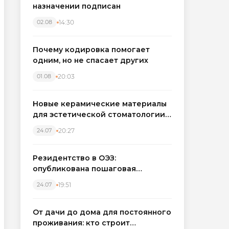
назначении подписан
14:30
02.08
Почему кодировка помогает
одним, но не спасает других
20:03
01.08
Новые керамические материалы
для эстетической стоматологии
становятся точнее
20:27
24.07
Резидентство в ОЭЗ:
опубликована пошаговая
инструкция и полный перечень
19:51
24.07
налоговых льгот для инвесторов
От дачи до дома для постоянного
проживания: кто строит