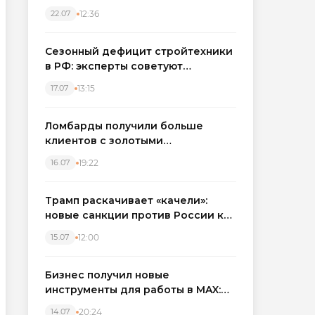
каркасные дома в Северо-
12:36
22.07
Западном регионе
Сезонный дефицит стройтехники
в РФ: эксперты советуют
бронировать экскаваторы и
13:15
17.07
краны
Ломбарды получили больше
клиентов с золотыми
украшениями: рынок займов
19:22
16.07
вырос на фоне подорожания
металла
Трамп раскачивает «качели»:
новые санкции против России как
элемент большой игры
12:00
15.07
Бизнес получил новые
инструменты для работы в MAX:
компании подключают CRM и
20:24
14.07