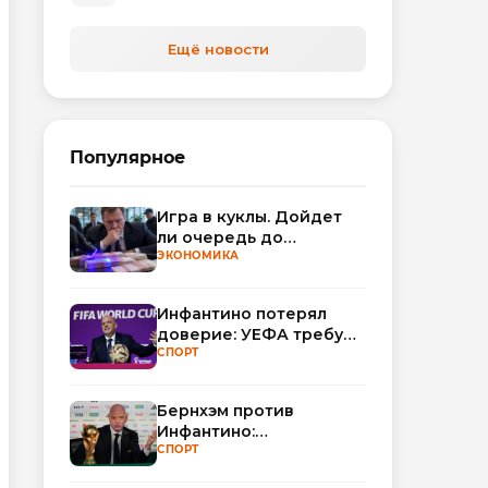
автоматизируют обработку
обращений
Ещё новости
Популярное
Игра в куклы. Дойдет
ли очередь до
Миллера?
ЭКОНОМИКА
Инфантино потерял
доверие: УЕФА требует
смены руководства
СПОРТ
ФИФА
Бернхэм против
Инфантино:
политический кризис в
СПОРТ
ФИФА набирает