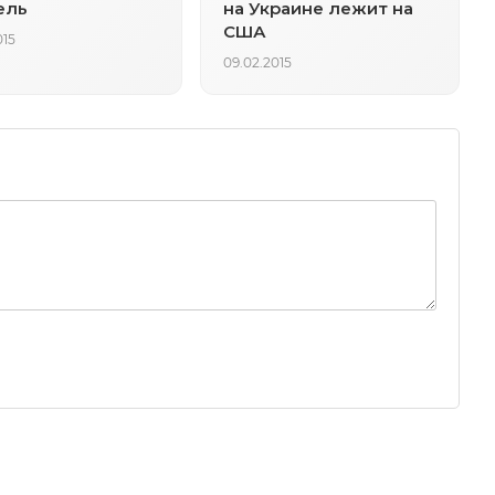
ель
на Украине лежит на
США
015
09.02.2015