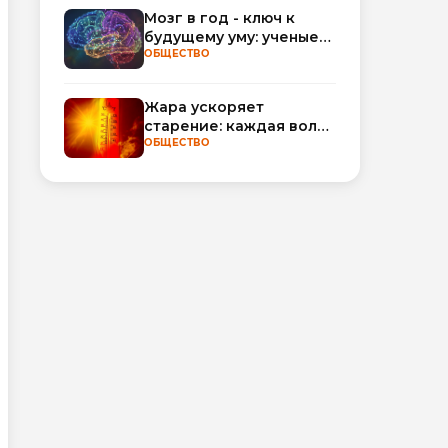
обороты
Мозг в год - ключ к
будущему уму: ученые
научились
ОБЩЕСТВО
прогнозировать
интеллект по МРТ
Жара ускоряет
старение: каждая волна
тепла добавляет
ОБЩЕСТВО
полгода
биологического
возраста