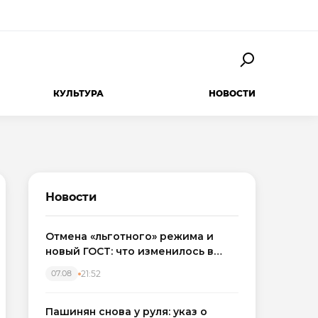
КУЛЬТУРА
НОВОСТИ
Новости
Отмена «льготного» режима и
новый ГОСТ: что изменилось в
приемке новостроек в 2026 году
21:52
07.08
Пашинян снова у руля: указ о