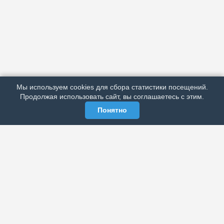
АРХИВ
ПОДРОБНО ОБ ИЗДАНИИ
РЕКЛАМА У НАС
Мы используем cookies для сбора статистики посещений.
МЫ В СОЦСЕТЯХ
Продолжая использовать сайт, вы соглашаетесь с этим.
Понятно
ЭЛЕКТРОННАЯ ГАЗЕТА «ВЕК»
Актуальная информация обо всех значимых событиях
политической, экономической, общественной и
спортивной жизни России и зарубежья.