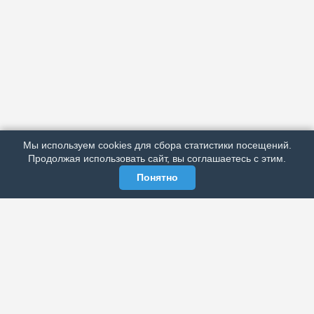
АРХИВ
ПОДРОБНО ОБ ИЗДАНИИ
РЕКЛАМА У НАС
Мы используем cookies для сбора статистики посещений.
МЫ В СОЦСЕТЯХ
Продолжая использовать сайт, вы соглашаетесь с этим.
Понятно
ЭЛЕКТРОННАЯ ГАЗЕТА «ВЕК»
Актуальная информация обо всех значимых событиях