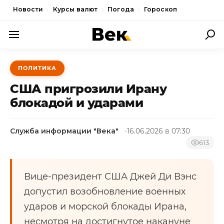
Новости
Курсы валют
Погода
Гороскоп
ПОЛИТИКА
ПОЛИТИКА
ЭКОНОМИКА
США пригрозили Ирану
ОБЩЕСТВО
блокадой и ударами
СПОРТ
Служба информации "Века"
16.06.2026 в 07:30
КУЛЬТУРА
613
НОВОСТИ
Вице-президент США Джей Ди Вэнс
допустил возобновление военных
ударов и морской блокады Ирана,
несмотря на достигнутое накануне