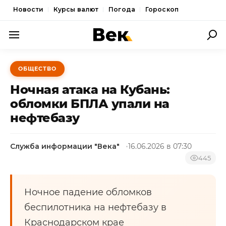
Новости
Курсы валют
Погода
Гороскоп
ПОЛИТИКА
ОБЩЕСТВО
ЭКОНОМИКА
Ночная атака на Кубань:
ОБЩЕСТВО
обломки БПЛА упали на
нефтебазу
СПОРТ
КУЛЬТУРА
Служба информации "Века"
16.06.2026 в 07:30
НОВОСТИ
445
Ночное падение обломков
беспилотника на нефтебазу в
Краснодарском крае